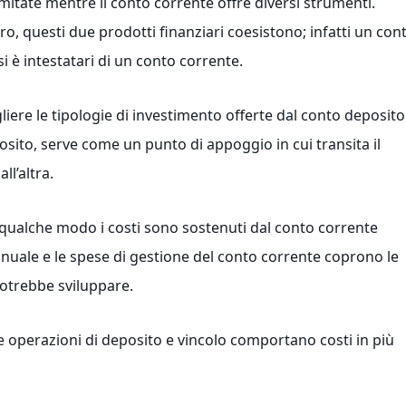
imitate mentre il conto corrente offre diversi strumenti.
o, questi due prodotti finanziari coesistono; infatti un con
 è intestatari di un conto corrente.
iere le tipologie di investimento offerte dal conto deposito
osito, serve come un punto di appoggio in cui transita il
l’altra.
 qualche modo i costi sono sostenuti dal conto corrente
nnuale e le spese di gestione del conto corrente coprono le
otrebbe sviluppare.
 operazioni di deposito e vincolo comportano costi in più