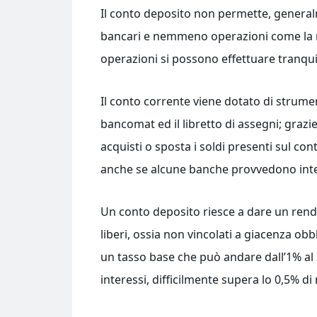
Il conto deposito non permette, generalm
bancari e nemmeno operazioni come la ri
operazioni si possono effettuare tranqui
Il conto corrente viene dotato di strumen
bancomat ed il libretto di assegni; grazie 
acquisti o sposta i soldi presenti sul co
anche se alcune banche provvedono integr
Un conto deposito riesce a dare un rendi
liberi, ossia non vincolati a giacenza ob
un tasso base che può andare dall’1% al
interessi, difficilmente supera lo 0,5% d