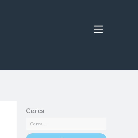
Menu
Cerca