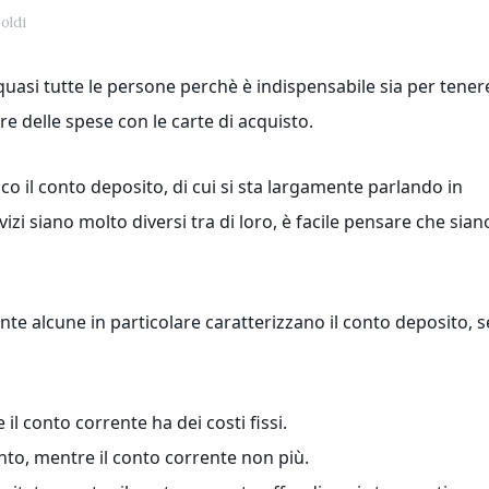
oldi
uasi tutte le persone perchè è indispensabile sia per tener
re delle spese con le carte di acquisto.
o il conto deposito, di cui si sta largamente parlando in
zi siano molto diversi tra di loro, è facile pensare che sian
te alcune in particolare caratterizzano il conto deposito, s
il conto corrente ha dei costi fissi.
to, mentre il conto corrente non più.