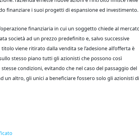
ione: l’azienda emette nuove azioni e l’introito finisce nelle
o finanziare i suoi progetti di espansione ed investimento.
n’operazione finanziaria in cui un soggetto chiede al mercat
inata società ad un prezzo predefinito e, salvo successive
titolo viene ritirato dalla vendita se l’adesione all’offerta è
sullo stesso piano tutti gli azionisti che possono così
le stesse condizioni, evitando che nel caso del passaggio del
 un altro, gli unici a beneficiare fossero solo gli azionisti d
ficato