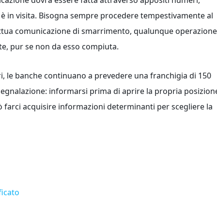
unicazione dovrà essere fatta attraverso appositi numeri,
si è in visita. Bisogna sempre procedere tempestivamente al
fettua comunicazione di smarrimento, qualunque operazione
ente, pur se non da esso compiuta.
ari, le banche continuano a prevedere una franchigia di 150
segnalazione: informarsi prima di aprire la propria posizion
uò farci acquisire informazioni determinanti per scegliere la
ficato